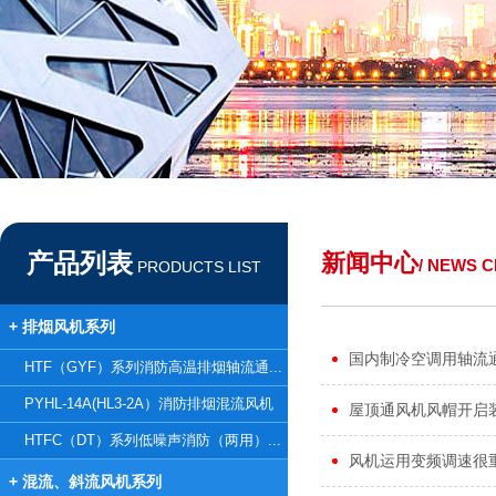
产品列表
新闻中心
/ NEWS 
PRODUCTS LIST
+ 排烟风机系列
国内制冷空调用轴流
HTF（GYF）系列消防高温排烟轴流通...
PYHL-14A(HL3-2A）消防排烟混流风机
屋顶通风机风帽开启
HTFC（DT）系列低噪声消防（两用）...
风机运用变频调速很
+ 混流、斜流风机系列