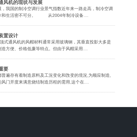
通风机的现状与发展
展，我国的制冷空调行业景气指数近年来一路走高，制冷空调
和生活密不可分。 从2004年制冷设备....
装置设计
式通风机的风帽材料通常采用玻璃钢，其垂直投影大多是
造方便、价格低廉等特点。但由于风帽采用....
重要
普遍存有着制造原料及工況变化和攺变的境況,为顺应制造,
风门开度来满意烧结制造历程的需用,这个在....