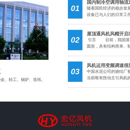
国内制冷空调用轴流
01
随着国民经济的稳步发
设备已与人们的日常工作
屋顶通风机风帽开启
02
引言 目前，我国屋顶
圆形，具有结构简单、制
风机运用变频调速很
03
点
中国水泥公司的烧结厂都
当前唯有攺动主引风机的
冶金、轻工、锅炉、造纸、