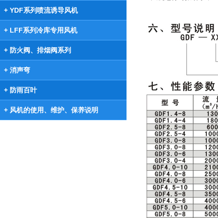
+ YDF系列喷流诱导风机
+ LFF系列冷库专用风机
+ 防火阀、排烟阀系列
+ 消声弯
+ 防雨百叶
+ 风机的使用、维护、保养说明