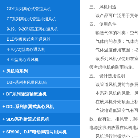
三、 风机用途
GDF系列离心式管道风机
该产品可广泛用于宾馆
CF系列离心式管道排烟风机
四、 使用条件
9-19、9-26型高压离心通风机
输送气体的种类：空气
BLD型吸顶式房间通风器
气体内的杂质：气体内不许
4-70(72)型离心通风机
气体温度使用范围：-20
该系列风机仅使用在室内
4-79型离心通风机
须考虑电机的防雨措施。
+ 风机箱系列
五、 设计选用说明
DBF系列变风量风机箱
该管道风机属前向多翼
本系列风机的风量、风
+ DF系列隧道轴流通机
在该风机外壳顶面上标
+ DDL系列多翼式离心风机
当被输送低温空气有可能
数，配有进、排风管，则
+ SDS系列射流式通风机
电源接线图放置在风机电
+ SR900、DJF电动脚踏两用风机
风机运行时振动小，一